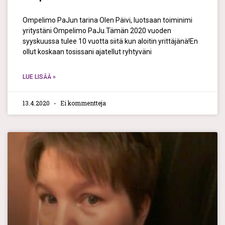
Ompelimo PaJun tarina Olen Päivi, luotsaan toiminimi
yritystäni Ompelimo PaJu.Tämän 2020 vuoden
syyskuussa tulee 10 vuotta siitä kun aloitin yrittäjänä!En
ollut koskaan tosissani ajatellut ryhtyväni
LUE LISÄÄ »
13.4.2020
Ei kommentteja