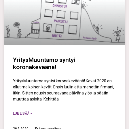
YritysMuuntamo syntyi
koronakeväänä!
YritysMuuntamo syntyi koronakeväänä! Kevät 2020 on
ollut melkoinen kevät. Ensin luulin että menetän firmani,
itkin. Sitten nousin seuraavana päivänä ylös ja päätin
muuttaa asioita. Kehittää
LUE LISÄÄ »
26.5.2020
Ei kommentteja