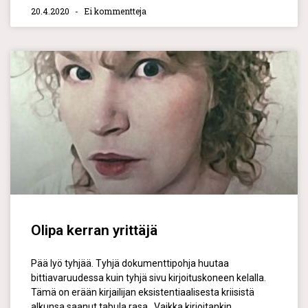
20.4.2020
Ei kommentteja
Olipa kerran yrittäjä
Pää lyö tyhjää. Tyhjä dokumenttipohja huutaa
bittiavaruudessa kuin tyhjä sivu kirjoituskoneen kelalla.
Tämä on erään kirjailijan eksistentiaalisesta kriisistä
alkunsa saanut tabula rasa. Vaikka kirjoitankin