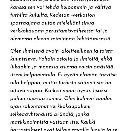
kanssa sen voi tehdä helpommin ja välttyä
turhilta kuluilta. Redesan -verkoston
sparraajana autan mielelläni sinua
verkkokaupan perustamisvaiheessa tai jo
olemassa olevan toiminnan kehittämisessä.
Olen ihmisenä avoin, aloitteellinen ja toista
kuunteleva. Pohdin asioita ja ilmiöitä, ehkä
liikaakin ja monessa asiassa voisin päästää
itseni helpommalla. Ei hyvän elämän tarvitse
olla helppoa, mutta turhista säännöistä on
oltava vapaa. Kaiken muun hyvän lisäksi
puhun sujuvaa somea. Olen kolmen vuoden
ajan rakentanut verkkokaupalleni
selkeääyhtenäistä brändiä, jonka
markkinoinnista vastaan itse. Kaikki
harrastukseni ovat jollain tavalla luovia ja se