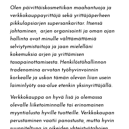
Olen päivittäiskosmetiikan maahantuoja ja
verkkokauppayrittäjä sekä yrittäjäperheen
pikkulapsiarjen supersankaritar. Itsensä
johtaminen, arjen organisointi ja oman ajan
hallinta ovat minulle välttämättömiä
selviytymistaitoja ja jaan mielelläni
kokemuksia arjen ja yrittämisen
tasapainottamisesta. Henkilöstöhallinnon
tradenomina arvotan työhyvinvoinnin
korkealle ja uskon tämän olevan liian usein
laiminlyöty osa-alue etenkin yksinyrittäjällä.
Verkkokauppa on hyvä lisä jo olemassa
olevalle liiketoiminnalle tai erinomainen
myyntialusta hyville tuotteille. Verkkokaupan
perustaminen vaatii panostusta, mutta hyvin
suunniteltuna ja oikeiden yhteistyötahojen