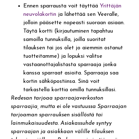
Ennen sparrausta voit täyttää
Yrittäjän
neuvolakortin
ja lähettää sen Veeralle,
jolloin pääsette nopeasti suoraan asiaan.
Täytä kortti (kirjautuminen tapahtuu
samoilla tunnuksilla, joilla suoritat
tilauksen tai jos olet jo aiemmin ostanut
tuotteitamme) ja lopuksi valitse
vastaanottajalistasta sparraaja jonka
kanssa sparraat asioita. Sparraaja saa
kortin sähköpostiinsa. Sinä voit
tarkastella korttia omilla tunnuksillasi.
Redesan tarjoaa sparraajaverkoston
sparraajia, mutta ei ole vastuussa Sparraajan
tarjoaman sparrauksen sisällöstä tai
lainmukaisuudesta. Asiakassuhde syntyy
sparraajan ja asiakkaan välille tilauksen