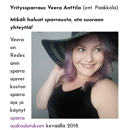
Yrityssparraus Veera Anttila
(ent. Pääkkölä)
Mikäli haluat sparrausta, ota suoraan
yhteyttä!
Veera
on
Redes
anin
sparra
ajaver
koston
sparra
aja ja
käynyt
sparra
ajakoulutuksen
keväällä 2018.