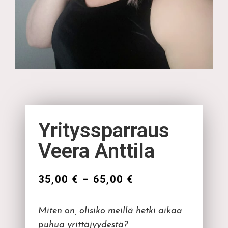
Yrityssparraus
Veera Anttila
35,00
€
–
65,00
€
Miten on, olisiko meillä hetki aikaa
puhua yrittäjyydestä?