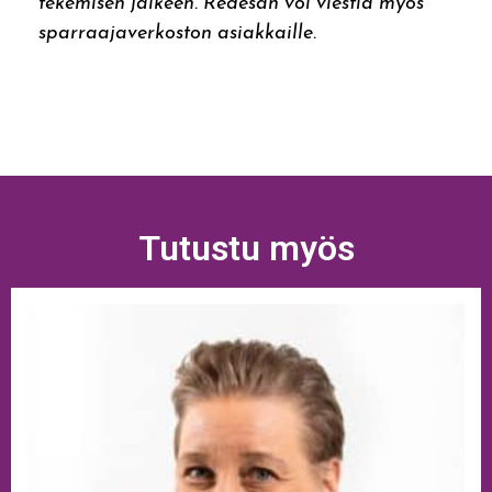
tekemisen jälkeen. Redesan voi viestiä myös
sparraajaverkoston asiakkaille.
Tutustu myös