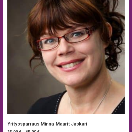
Yrityssparraus Minna-Maarit Jaskari
35,00
€
–
65,00
€