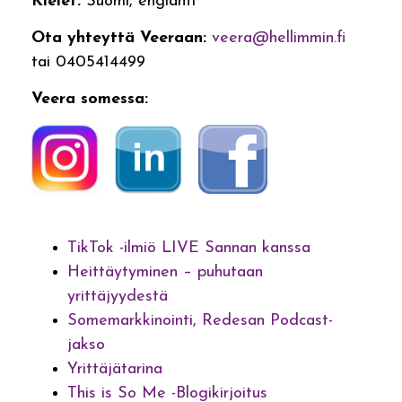
Kielet:
Suomi, englanti
Ota yhteyttä Veeraan:
veera@hellimmin.fi
tai 0405414499
Veera somessa:
TikTok -ilmiö LIVE Sannan kanssa
Heittäytyminen – puhutaan
yrittäjyydestä
Somemarkkinointi, Redesan Podcast-
jakso
Yrittäjätarina
This is So Me -Blogikirjoitus