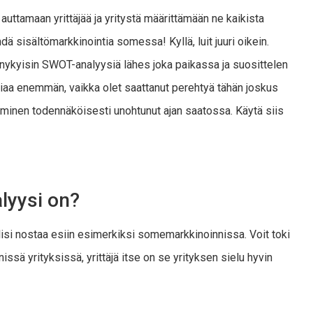
 auttamaan yrittäjää ja yritystä määrittämään ne kaikista
hdä sisältömarkkinointia somessa! Kyllä, luit juuri oikein.
nykyisin SWOT-analyysiä lähes joka paikassa ja suosittelen
siaa enemmän, vaikka olet saattanut perehtyä tähän joskus
äminen todennäköisesti unohtunut ajan saatossa. Käytä siis
lyysi on?
ulisi nostaa esiin esimerkiksi somemarkkinoinnissa. Voit toki
sä yrityksissä, yrittäjä itse on se yrityksen sielu hyvin