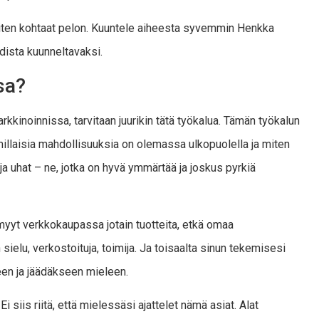
 miten kohtaat pelon. Kuuntele aiheesta syvemmin Henkka
dista kuunneltavaksi.
sa?
kinoinnissa, tarvitaan juurikin tätä työkalua. Tämän työkalun
 millaisia mahdollisuuksia on olemassa ulkopuolella ja miten
ja uhat – ne, jotka on hyvä ymmärtää ja joskus pyrkiä
 myyt verkkokaupassa jotain tuotteita, etkä omaa
 sielu, verkostoituja, toimija. Ja toisaalta sinun tekemisesi
een ja jäädäkseen mieleen.
Ei siis riitä, että mielessäsi ajattelet nämä asiat. Alat