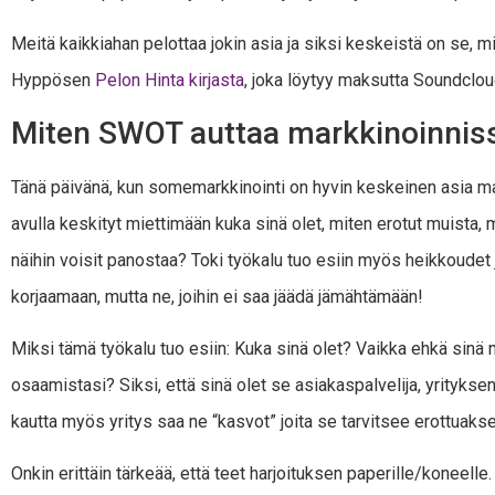
Meitä kaikkiahan pelottaa jokin asia ja siksi keskeistä on se,
Hyppösen
Pelon Hinta kirjasta
, joka löytyy maksutta Soundclou
Miten SWOT auttaa markkinoinnis
Tänä päivänä, kun somemarkkinointi on hyvin keskeinen asia mark
avulla keskityt miettimään kuka sinä olet, miten erotut muista,
näihin voisit panostaa? Toki työkalu tuo esiin myös heikkoudet 
korjaamaan, mutta ne, joihin ei saa jäädä jämähtämään!
Miksi tämä työkalu tuo esiin: Kuka sinä olet? Vaikka ehkä sinä
osaamistasi? Siksi, että sinä olet se asiakaspalvelija, yrityksen
kautta myös yritys saa ne “kasvot” joita se tarvitsee erottuaks
Onkin erittäin tärkeää, että teet harjoituksen paperille/koneelle. 