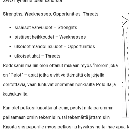
SWOT lyhenne tulee sanoista:
S
trengths,
W
eaknesses,
O
pportunities,
T
hreats
sisäiset vahvuudet – Strenghts
sisäiset heikkoudet – Weaknesses
ulkoiset mahdollisuudet – Opportunities
ulkoiset uhat – Threats
Redesanin malliin olen ottanut mukaan myös “mörön” joka
on “Pelot” – asiat jotka eivät välttämättä ole järjellä
selitettäviä, vaan tuntuvat enemmän henkisiltä Peloilta ja
kauhukuvilta.
Kun olet pelkosi kirjoittanut esiin, pystyt niitä paremmin
peilaamaan omiin tekemisiin, tai tekemättä jättämisiin.
Kirjoita siis paperille myös pelkosi ja hyväksy ne tai hae apua t