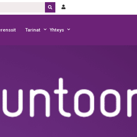
renssit
Tarinat
Yhteys