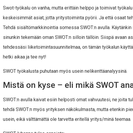
Swot-työkalu on vanha, mutta erittäin helppo ja toimivat työkalu
keskeisimmät asiat, jotta yritystoiminta pyörii. Ja että osaat te
Tehdä sisältömarkkinointia somessa SWOT:n avulla. Käytänkin 
sinunkin tekemään oman SWOT:n silloin tällöin. Siispä avaan a
tehdessäsi liiketoimintasuunnitelmaa, on tämän työkalun käytt
hetki aikaa ja tee nyt!
SWOT työkalusta puhutaan myös usein nelikenttäanalyysinä.
Mistä on kyse – eli mikä SWOT ana
SWOT:n avulla kaivat esiin helposti omat vahvuutesi, ne joita t
tehdä SWOT:n myös yrityksen näkökulmasta, mutta etenkin pienis
usein, eikä välttämättä ole tarvetta eritellä yritys/minä teemaa.