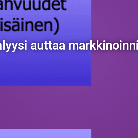
yysi auttaa markkinoinn