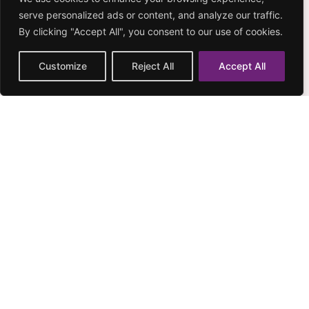
videota
serve personalized ads or content, and analyze our traffic.
By clicking "Accept All", you consent to our use of cookies.
#uskallanäkyä vinkit 100 Instagram videota Viimeiset pari
vuotta (2020-2022) ovat olleet aika erikoisia. Kasasin
Customize
Reject All
Accept All
tähän alle 100 UskallaNäkyä instapäivitystä, jotka olen
noiden vuosien aikana tehnyt.
LUE LISÄÄ
10.7.2022
Ei kommentteja