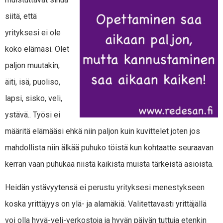
siitä, että
yrityksesi ei ole
koko elämäsi. Olet
paljon muutakin;
äiti, isä, puoliso,
lapsi, sisko, veli,
ystävä.. Työsi ei
määritä elämääsi ehkä niin paljon kuin kuvittelet joten jos
mahdollista niin älkää puhuko töistä kun kohtaatte seuraavan
kerran vaan puhukaa niistä kaikista muista tärkeistä asioista.
Heidän ystävyytensä ei perustu yrityksesi menestykseen
koska yrittäjyys on ylä- ja alamäkiä. Valitettavasti yrittäjällä
voi olla hyvä-veli-verkostoja ja hyvän päivän tuttuja etenkin