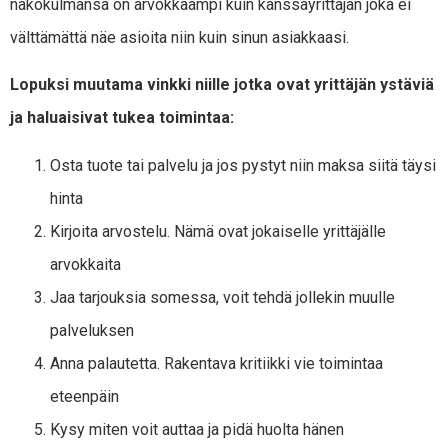
näkökulmansa on arvokkaampi kuin kanssayrittäjän joka ei
välttämättä näe asioita niin kuin sinun asiakkaasi.
Lopuksi muutama vinkki niille jotka ovat yrittäjän ystäviä
ja haluaisivat tukea toimintaa:
Osta tuote tai palvelu ja jos pystyt niin maksa siitä täysi
hinta
Kirjoita arvostelu. Nämä ovat jokaiselle yrittäjälle
arvokkaita
Jaa tarjouksia somessa, voit tehdä jollekin muulle
palveluksen
Anna palautetta. Rakentava kritiikki vie toimintaa
eteenpäin
Kysy miten voit auttaa ja pidä huolta hänen