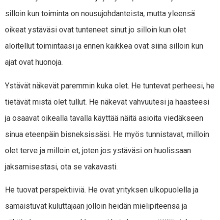
silloin kun toiminta on nousujohdanteista, mutta yleensä
oikeat ystäväsi ovat tunteneet sinut jo silloin kun olet
aloitellut toimintaasi ja ennen kaikkea ovat siinä silloin kun
ajat ovat huonoja.
Ystävät näkevät paremmin kuka olet. He tuntevat perheesi, he
tietävät mistä olet tullut. He näkevät vahvuutesi ja haasteesi
ja osaavat oikealla tavalla käyttää näitä asioita viedäkseen
sinua eteenpäin bisneksissäsi. He myös tunnistavat, milloin
olet terve ja milloin et, joten jos ystäväsi on huolissaan
jaksamisestasi, ota se vakavasti.
He tuovat perspektiiviä. He ovat yrityksen ulkopuolella ja
samaistuvat kuluttajaan jolloin heidän mielipiteensä ja