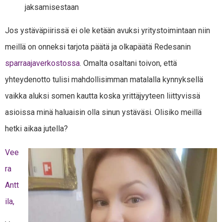
jaksamisestaan
Jos ystäväpiirissä ei ole ketään avuksi yritystoimintaan niin
meillä on onneksi tarjota päätä ja olkapäätä Redesanin
sparraajaverkostossa
. Omalta osaltani toivon, että
yhteydenotto tulisi mahdollisimman matalalla kynnyksellä
vaikka aluksi somen kautta koska yrittäjyyteen liittyvissä
asioissa minä haluaisin olla sinun ystäväsi. Olisiko meillä
hetki aikaa jutella?
Vee
ra
Antt
ila,