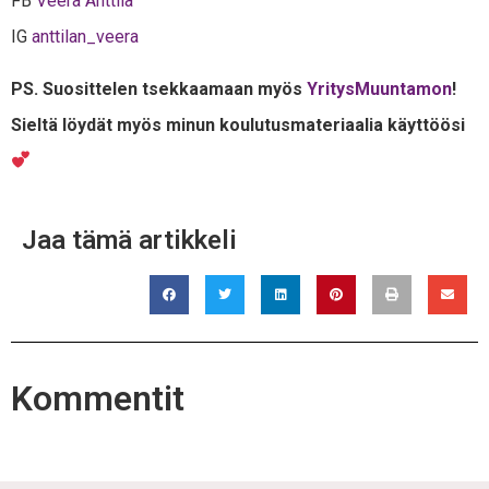
FB
Veera Anttila
IG
anttilan_veera
PS. Suosittelen tsekkaamaan myös
YritysMuuntamon
!
Sieltä löydät myös minun koulutusmateriaalia käyttöösi
Jaa tämä artikkeli
Kommentit