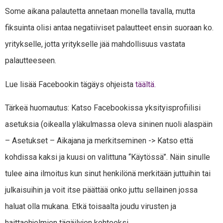
Some aikana palautetta annetaan monella tavalla, mutta
fiksuinta olisi antaa negatiiviset palautteet ensin suoraan ko.
yritykselle, jotta yritykselle jää mahdollisuus vastata
palautteeseen.
Lue lisää Facebookin tägäys ohjeista
täältä.
Tärkeä huomautus: Katso Facebookissa yksityisprofiilisi
asetuksia (oikealla yläkulmassa oleva sininen nuoli alaspäin
– Asetukset – Aikajana ja merkitseminen -> Katso että
kohdissa kaksi ja kuusi on valittuna “Käytössä”. Näin sinulle
tulee aina ilmoitus kun sinut henkilönä merkitään juttuihin tai
julkaisuihin ja voit itse päättää onko juttu sellainen jossa
haluat olla mukana. Etkä toisaalta joudu virusten ja
haittaohjelmien tägäilyjen kohteeksi.