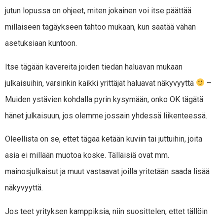
jutun lopussa on ohjeet, miten jokainen voi itse päättää
millaiseen tägäykseen tahtoo mukaan, kun säätää vähän
asetuksiaan kuntoon.
Itse tägään kavereita joiden tiedän haluavan mukaan
julkaisuihin, varsinkin kaikki yrittäjät haluavat näkyvyyttä
–
Muiden ystävien kohdalla pyrin kysymään, onko OK tägätä
hänet julkaisuun, jos olemme jossain yhdessä liikenteessä.
Oleellista on se, ettet tägää ketään kuviin tai juttuihin, joita
asia ei millään muotoa koske. Tälläisiä ovat mm.
mainosjulkaisut ja muut vastaavat joilla yritetään saada lisää
näkyvyyttä.
Jos teet yrityksen kamppiksia, niin suosittelen, ettet tällöin