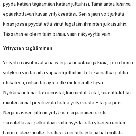
pyydä ketään tägäämään ketään juttuihisi. Tämä antaa lähinnä
epäuskottavan kuvan yrityksestäsi. Sen sijaan voit järkätä
kisan jossa pyydät että sinut tägätään ihmisten julkaisuihin.
Tässähän ei ole mitään pahaa, vaan näkyvyyttä vain!
Yritysten tägääminen:
Yritysten sivut ovat aina vain ja ainoastaan julkisia, joten toisia
yrityksiä voi tägäillä vapaasti juttuihin. Toki kannattaa pohtia
etukäteen, onhan tägäys teille molemmille hyvä.
Nyrkkisääntönä: Jos innostat, kannustat, kiität, suosittelet tai
muuten annat positiivista tietoa yrityksestä – tägää pois.
Negatiiviseen juttuun yrityksen tägääminen ei ole
suositeltavaa, pelkästään siitä syystä, että yleensä eniten
harmia tulee sinulle itsellesi, kuin sille jota haluat mollata.