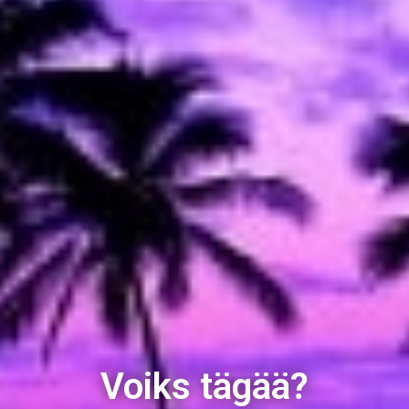
Voiks tägää?