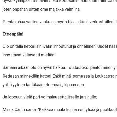
Jyväskylänpään tehtäviin sekä Redesanin taustahommiin. Ja eihän
joten onpahan sitten oma majakka valmiina.
Pientä rahaa vasten vuokraan myös tilaa arkisin verkostoilleni. 
Eteenpäin!
Olo on tällä hetkellä hiivatin innostunut ja onnellinen. Uudet haa
innostavat valtavasti mieltäni!
Samaan aikaan olo on hyvin haikea. Toistaiseksi päätoiminen yrit
Redesan minnekään katoa! Enkä minä; somessa ja Laukaassa mi
yrittäjyyteen tästäkään eteenpäin, lupaan sen.
Ja loppuun vielä pari voimalausetta itselle ja sinulle:
Minna Canth sanoi: “Kaikkea muuta kunhan ei tylsää ja puolikuoll