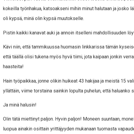
kokeilla työnhakua, katsoakseni mihin minut halutaan ja josko lä
oli kypsä, minä olin kypsä muutokselle.
Pistin kaikki kanavat auki ja annoin itselleni mahdollisuuden löytä
Kävi niin, että tammikuussa huomasin linkkarissa tämän kyseisen 
että täällä olisi tukena myös hyvä tiimi, jota kaipaan jonkin verr
haasteita!
Hain työpaikkaa, jonne olikin huikeat 43 hakijaa ja meistä 15 vali
yllättäin, viime torstaina sainkin lopulta puhelun, että haluanko
Ja minä halusin!
Olin tätä miettinyt paljon. Hyvin paljon! Moneen suuntaan, monel
luopua ainakin osittain yrittäjyyden mukanaan tuomasta vapaudes