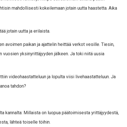
htisin mahdollisesti kokeilemaan jotain uutta haastetta. Aika
ä jotain uutta ja erilaista.
avoimen paikan ja ajattelin heittää verkot vesille. Tiesin,
an vuosien yksinyrittäjyyden jälkeen. Ja toki niitä uusia
ttiin videohaastatteluun ja lopulta viisi livehaastatteluun. Ja
 sanoa tahdon?
ta kannalta: Millaista on luopua päätoimisesta yrittäjyydestä,
ta, lähteä toiselle töihin.