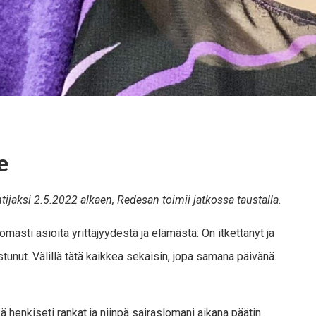
e
ijaksi 2.5.2022 alkaen, Redesan toimii jatkossa taustalla.
masti asioita yrittäjyydestä ja elämästä: On itkettänyt ja
ostunut. Välillä tätä kaikkea sekaisin, jopa samana päivänä.
kä henkiseti rankat ja niinpä sairaslomani aikana päätin