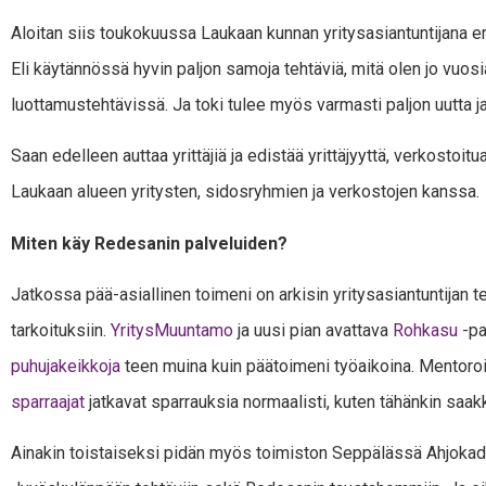
Aloitan siis toukokuussa Laukaan kunnan yritysasiantuntijana er
Eli käytännössä hyvin paljon samoja tehtäviä, mitä olen jo vuosia 
luottamustehtävissä. Ja toki tulee myös varmasti paljon uutta ja
Saan edelleen auttaa yrittäjiä ja edistää yrittäjyyttä, verkostoi
Laukaan alueen yritysten, sidosryhmien ja verkostojen kanssa.
Miten käy Redesanin palveluiden?
Jatkossa pää-asiallinen toimeni on arkisin yritysasiantuntijan t
tarkoituksiin.
YritysMuuntamo
ja uusi pian avattava
Rohkasu
-pa
puhujakeikkoja
teen muina kuin päätoimeni työaikoina. Mentoroi
sparraajat
jatkavat sparrauksia normaalisti, kuten tähänkin saak
Ainakin toistaiseksi pidän myös toimiston Seppälässä Ahjokadull