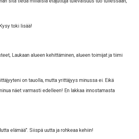
 sitä tiedä millaisia etäjuttuja tulevaisuus tuo tullessaan,
Kysy toki lisää!
steet, Laukaan alueen kehittäminen, alueen toimijat ja tiimi
täjyyteni on tauolla, mutta yrittäjyys minussa ei. Eikä
nua näet varmasti edelleen! En lakkaa innostamasta
utta elämää”. Siispä uutta ja rohkeaa kehiin!