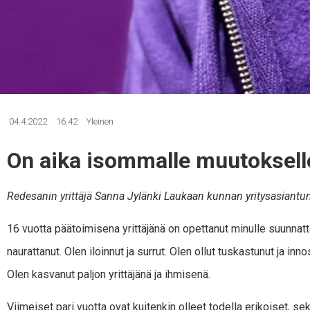
04.4.2022
16:42
Yleinen
On aika isommalle muutoksell
Redesanin yrittäjä Sanna Jylänki Laukaan kunnan yritysasiantunt
16 vuotta päätoimisena yrittäjänä on opettanut minulle suunnatto
naurattanut. Olen iloinnut ja surrut. Olen ollut tuskastunut ja inn
Olen kasvanut paljon yrittäjänä ja ihmisenä.
Viimeiset pari vuotta ovat kuitenkin olleet todella erikoiset, se