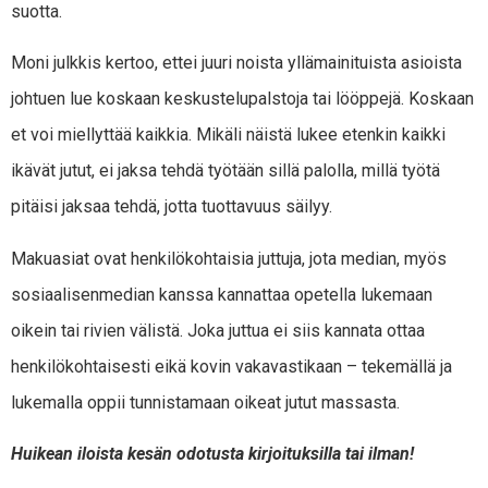
suotta.
Moni julkkis kertoo, ettei juuri noista yllämainituista asioista
johtuen lue koskaan keskustelupalstoja tai lööppejä. Koskaan
et voi miellyttää kaikkia. Mikäli näistä lukee etenkin kaikki
ikävät jutut, ei jaksa tehdä työtään sillä palolla, millä työtä
pitäisi jaksaa tehdä, jotta tuottavuus säilyy.
Makuasiat ovat henkilökohtaisia juttuja, jota median, myös
sosiaalisenmedian kanssa kannattaa opetella lukemaan
oikein tai rivien välistä. Joka juttua ei siis kannata ottaa
henkilökohtaisesti eikä kovin vakavastikaan – tekemällä ja
lukemalla oppii tunnistamaan oikeat jutut massasta.
Huikean iloista kesän odotusta kirjoituksilla tai ilman!