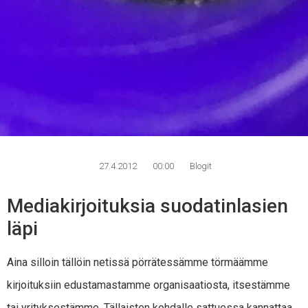
27.4.2012
00:00
Blogit
Mediakirjoituksia suodatinlasien
läpi
Aina silloin tällöin netissä pörrätessämme törmäämme
kirjoituksiin edustamastamme organisaatiosta, itsestämme
tai yrityksestämme. Tällaisten kohdalle sattuessa kannattaa