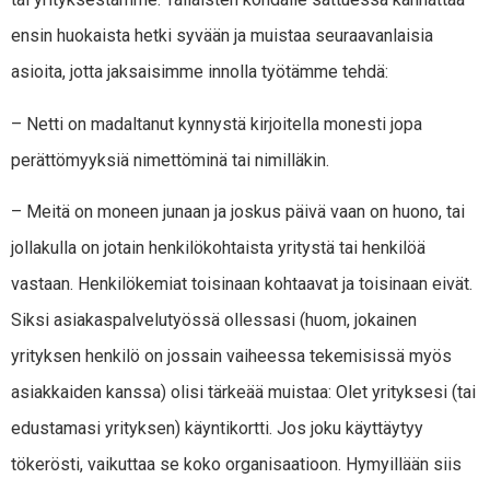
ensin huokaista hetki syvään ja muistaa seuraavanlaisia
asioita, jotta jaksaisimme innolla työtämme tehdä:
– Netti on madaltanut kynnystä kirjoitella monesti jopa
perättömyyksiä nimettöminä tai nimilläkin.
– Meitä on moneen junaan ja joskus päivä vaan on huono, tai
jollakulla on jotain henkilökohtaista yritystä tai henkilöä
vastaan. Henkilökemiat toisinaan kohtaavat ja toisinaan eivät.
Siksi asiakaspalvelutyössä ollessasi (huom, jokainen
yrityksen henkilö on jossain vaiheessa tekemisissä myös
asiakkaiden kanssa) olisi tärkeää muistaa: Olet yrityksesi (tai
edustamasi yrityksen) käyntikortti. Jos joku käyttäytyy
tökerösti, vaikuttaa se koko organisaatioon. Hymyillään siis