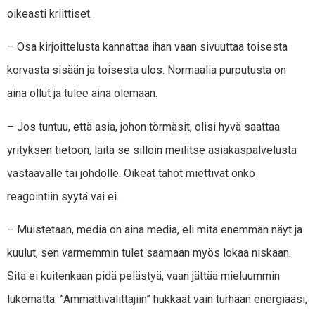
oikeasti kriittiset.
– Osa kirjoittelusta kannattaa ihan vaan sivuuttaa toisesta
korvasta sisään ja toisesta ulos. Normaalia purputusta on
aina ollut ja tulee aina olemaan.
– Jos tuntuu, että asia, johon törmäsit, olisi hyvä saattaa
yrityksen tietoon, laita se silloin meilitse asiakaspalvelusta
vastaavalle tai johdolle. Oikeat tahot miettivät onko
reagointiin syytä vai ei.
– Muistetaan, media on aina media, eli mitä enemmän näyt ja
kuulut, sen varmemmin tulet saamaan myös lokaa niskaan.
Sitä ei kuitenkaan pidä pelästyä, vaan jättää mieluummin
lukematta. ”Ammattivalittajiin” hukkaat vain turhaan energiaasi,