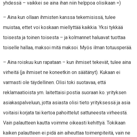
yhdessä – vaikkei se aina ihan niin helppoa olisikaan =)
– Aina kun ollaan ihmisten kanssa tekemisissä, tulee
muistaa, ettet voi koskaan miellyttää kaikkia. Yksi tykkää
toisesta ja toinen toisesta – ja kolmannet haluavat tuottaa
toiselle hallaa, maksoi mitä maksoi. Myös ilman totuusperää.
– Aina roiskuu kun rapataan – kun ihmiset tekevät, tulee aina
virheitä (ja ihmiset ne koneetkin on säätänyt). Kukaan ei
varmasti ole täydellinen. Olisi toki suotavaa, että
reklamaatioista ym. laitettaisi postia suoraan ko. yrityksen
asiakaspalveluun, jotta asiasta olisi tieto yrityksessä ja asia
voitaisi korjata tai kertoa pahoittelut sattuneesta virheestä.
Vain palautteen kautta voimme oikeasti kehittyä. Tokikaan
kaiken palautteen ei pidä ain aiheuttaa toimenpiteitä, vain ne