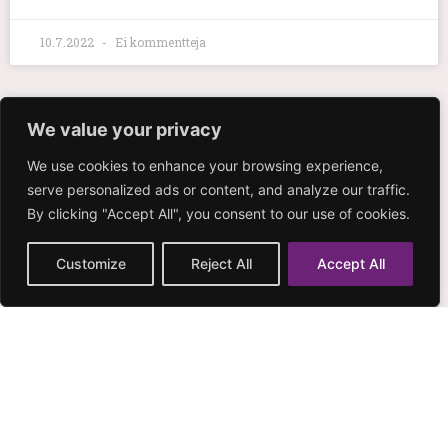
10.7.2022
Ei kommentteja
We value your privacy
We use cookies to enhance your browsing experience,
serve personalized ads or content, and analyze our traffic.
By clicking "Accept All", you consent to our use of cookies.
Customize
Reject All
Accept All
Sparraajat apunasi!
Sparraajat apunasi! Vaikka Sanna lähti palkkatöihin, niin
sparrausta saa edelleen! Upeat sparraajamme ovat